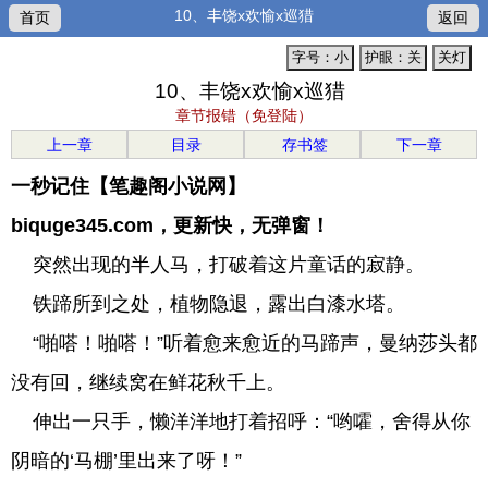
10、丰饶x欢愉x巡猎
首页
返回
字号：小
护眼：关
关灯
10、丰饶x欢愉x巡猎
章节报错（免登陆）
上一章
目录
存书签
下一章
一秒记住【笔趣阁小说网】
biquge345.com，更新快，无弹窗！
突然出现的半人马，打破着这片童话的寂静。
铁蹄所到之处，植物隐退，露出白漆水塔。
“啪嗒！啪嗒！”听着愈来愈近的马蹄声，曼纳莎头都
没有回，继续窝在鲜花秋千上。
伸出一只手，懒洋洋地打着招呼：“哟嚯，舍得从你
阴暗的‘马棚’里出来了呀！”