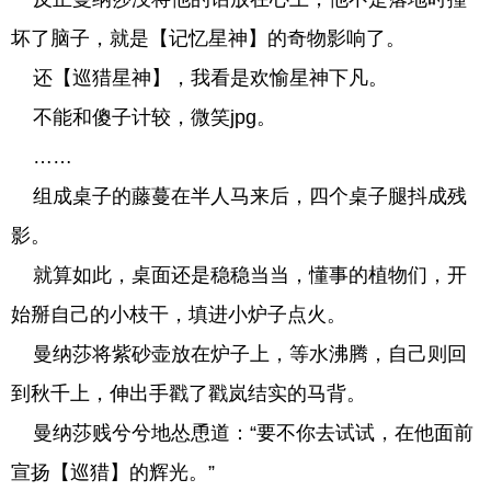
坏了脑子，就是【记忆星神】的奇物影响了。
还【巡猎星神】，我看是欢愉星神下凡。
不能和傻子计较，微笑jpg。
……
组成桌子的藤蔓在半人马来后，四个桌子腿抖成残
影。
就算如此，桌面还是稳稳当当，懂事的植物们，开
始掰自己的小枝干，填进小炉子点火。
曼纳莎将紫砂壶放在炉子上，等水沸腾，自己则回
到秋千上，伸出手戳了戳岚结实的马背。
曼纳莎贱兮兮地怂恿道：“要不你去试试，在他面前
宣扬【巡猎】的辉光。”