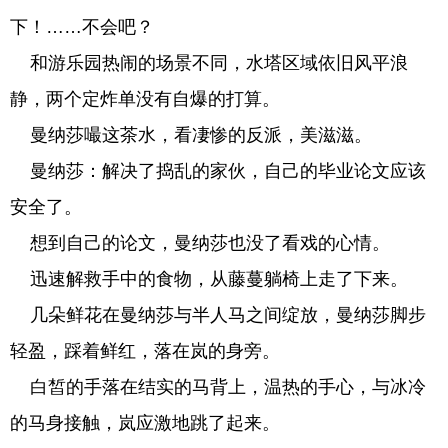
下！……不会吧？
和游乐园热闹的场景不同，水塔区域依旧风平浪
静，两个定炸单没有自爆的打算。
曼纳莎嘬这茶水，看凄惨的反派，美滋滋。
曼纳莎：解决了捣乱的家伙，自己的毕业论文应该
安全了。
想到自己的论文，曼纳莎也没了看戏的心情。
迅速解救手中的食物，从藤蔓躺椅上走了下来。
几朵鲜花在曼纳莎与半人马之间绽放，曼纳莎脚步
轻盈，踩着鲜红，落在岚的身旁。
白皙的手落在结实的马背上，温热的手心，与冰冷
的马身接触，岚应激地跳了起来。