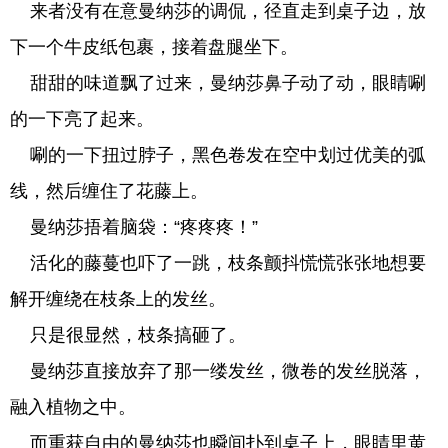
来者没有在意曼纳莎的调侃，径直走到桌子边，放
下一个牛皮纸包裹，接着盘腿坐下。
甜甜的味道飘了过来，曼纳莎鼻子动了动，眼睛唰
的一下亮了起来。
唰的一下扭过脖子，黑色卷发在空中划过优美的弧
线，然后缠住了花藤上。
曼纳莎捂着脑袋：“疼疼疼！”
活化的藤蔓也吓了一跳，枝条颤抖慌慌张张地想要
解开缠绕在枝条上的发丝。
只是很显然，枝条搞砸了。
曼纳莎直接放弃了那一缕发丝，微卷的发丝脱落，
融入植物之中。
而重获自由的曼纳莎也瞬间扑到桌子上，眼睛里黄