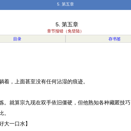
5. 第五章
5. 第五章
章节报错（免登陆）
目录
存书签
躺着，上面甚至没有任何沾湿的痕迹。
炼。就算宗九现在双手依旧僵硬，但他熟知各种藏匿技巧
比。
好大一口水】