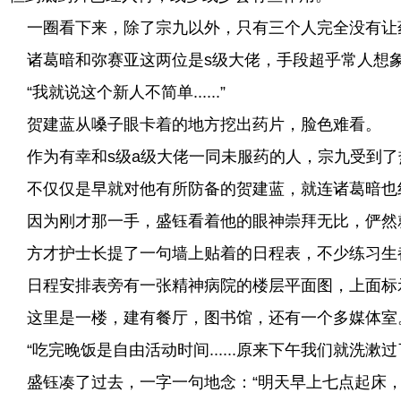
一圈看下来，除了宗九以外，只有三个人完全没有让
诸葛暗和弥赛亚这两位是s级大佬，手段超乎常人想象
“我就说这个新人不简单......”
贺建蓝从嗓子眼卡着的地方挖出药片，脸色难看。
作为有幸和s级a级大佬一同未服药的人，宗九受到了
不仅仅是早就对他有所防备的贺建蓝，就连诸葛暗也
因为刚才那一手，盛钰看着他的眼神崇拜无比，俨然就
方才护士长提了一句墙上贴着的日程表，不少练习生
日程安排表旁有一张精神病院的楼层平面图，上面标
这里是一楼，建有餐厅，图书馆，还有一个多媒体室
“吃完晚饭是自由活动时间......原来下午我们就洗漱
盛钰凑了过去，一字一句地念：“明天早上七点起床，