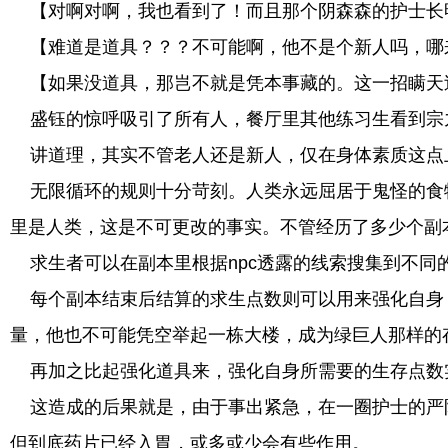
【对啊对啊，我也看到了！而且那个阴森森的护士长
【难道是道具？？？不可能啊，他不是个新人吗，哪
【如果没道具，那岂不就是凭本事藏的。这一招瞒天
盛钰的惊呼吸引了所有人，餐厅里其他练习生看到宗
讲道理，其实不管老人还是新人，仅在身体素质这点
无限循环的规则十分苛刻。人类永远屈居于鬼怪的食物
里是人类，这是不可更改的事实。不管经历了多少个副
求生者可以在副本里根据npc透露的线索搜集到不同
每个副本结束后结算的求生点数则可以用来强化自身
量，他也不可能凭空举起一栋大楼，成为绿巨人那样的
再加之比起强化道具来，强化自身所需要的生存点数
这造成的后果就是，由于事出紧急，在一圈护士的严
但到底药片已经入胃，或多或少会有些作用。