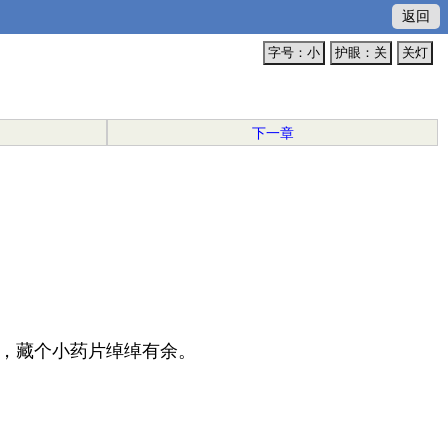
返回
字号：小
护眼：关
关灯
下一章
，藏个小药片绰绰有余。