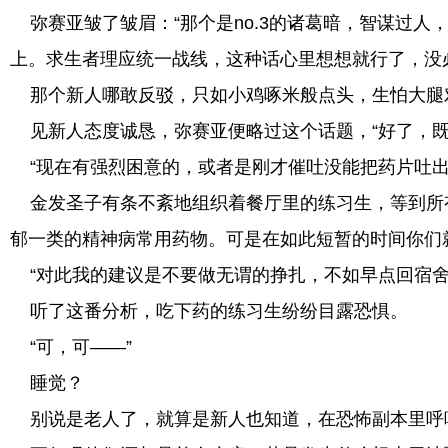
弥赛亚皱了皱眉：“那个是no.3的诸葛暗，智谋过
上。求生者理应统一战线，这种话心里想想就行了，没
那个新人哪敢反驳，只如小鸡啄米般点头，生怕大腿
见新人态度诚恳，弥赛亚便略过这个话题，“好了，既
“现在有强烈困意的，或者是刚才催吐没能把药片吐出
金发圣子有条不紊地组织着餐厅里的练习生，等到所有
郁一类的精神病常用药物。可是在如此短暂的时间你们就出
“对此我的建议是不要做无谓的挣扎，不如早点回宿舍
听了这番分析，吃下药的练习生纷纷目露恐惧。
“可，可——”
睡觉？
别说是老人了，就算是新人也知道，在恐怖副本里呼