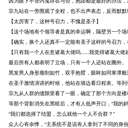
因为眼下不管内鬼存在与否，抱团都是最好的办法，
宗九站在一旁围观了全程，也不出声表态，反而默默
【太厉害了，这种号召力，不愧是圣子】
【这个场地有个领导者是真的幸运啊，隔壁另一个场
【确实，换个人还真不一定能有圣子这样的号召力，在
【只有我一个人在意诸葛大佬吗......我觉得诸葛大
最后所有人都表明了立场，只有一个人还站在圈外。
黑发男人身形瘦削如竹，双手抱臂，眼眸如同寒潭般
在圣子激情演讲的时候，他站在墙边看日程表。等到
宗九从人群的缝隙里看了一眼，确定了那个方向是楼
等那个背影消失在黑暗后，才有人低声开口，“我的妈
“我们都选择了结盟，怎么就他一个人不合群？”
众人心有余悸，“主系统不是说有人拿到了不同的身份卡吗？