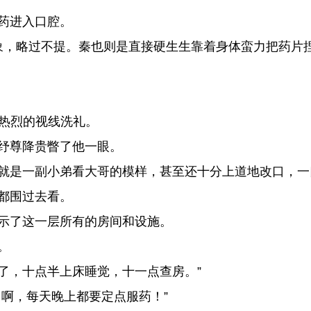
药进入口腔。
，略过不提。秦也则是直接硬生生靠着身体蛮力把药片
热烈的视线洗礼。
纾尊降贵瞥了他一眼。
是一副小弟看大哥的模样，甚至还十分上道地改口，一口
都围过去看。
示了这一层所有的房间和设施。
。
过了，十点半上床睡觉，十一点查房。”
啊，每天晚上都要定点服药！”