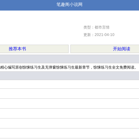
笔趣阁小说网
类型：都市言情
更新：2021-04-10
推荐本书
开始阅读
鸦精心编写原创惊悚练习生及无弹窗惊悚练习生最新章节，惊悚练习生全文免费阅读。