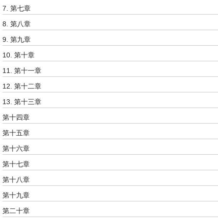
7. 第七章
8. 第八章
9. 第九章
10. 第十章
11. 第十一章
12. 第十二章
13. 第十三章
第十四章
第十五章
第十六章
第十七章
第十八章
第十九章
第二十章