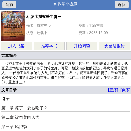
笔趣阁小说网
首页
返回
斗罗大陆5重生唐三
作者：唐家三少
类型：都市言情
状态：连载中
更新：2022-12-09
加入书架
推荐本书
开始阅读
免登陆报错
文章简介
一代神王重生于神奇的法蓝世界，他惊讶的发现，这里的一切都是如此的奇妙，他
更是运气绝佳的找到了妻子的转世身。可是，她没有前世的记忆，再次相遇已是路
人。 一代神王重生在这对人类并不友好的世界中，能否重新追回妻子。千奇百怪的
妖神变又会带给他怎样的重生之路？尽在一代神王至情追妻之旅，斗罗大陆第五
部，重生唐三！
文章目录
[正序]
[倒序]
引子
第一章 凉了，要被吃了？
第二章 被饲养的人类
第三章 风狼镇